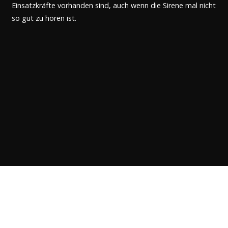
Einsatzkräfte vorhanden sind, auch wenn die Sirene mal nicht
so gut zu hören ist.
Der Platz reicht nicht mehr
aus
Gut Ausstattung war nun vorhanden, allerdings tat sich ein